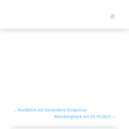
HERBSTARBEITSSITZUNG
DES
KREISLANDFRAUENVERB
ANDS NÜRTINGEN
←
Rückblick auf besondere Ereignisse
Weinberghock am 03.10.2023
→