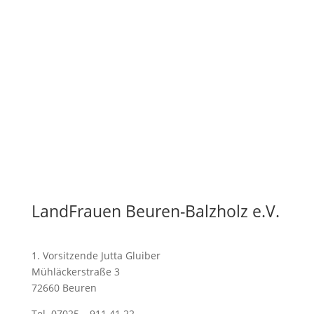
Anstehende Termine
Zur Zeit gibt es keine bevorstehenden
Veranstaltungen.
LandFrauen Beuren-Balzholz e.V.
1. Vorsitzende Jutta Gluiber
Mühläckerstraße 3
72660 Beuren
Tel. 07025 – 911 41 22