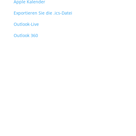
Apple Kalender
Exportieren Sie die .ics-Datei
Outlook-Live
Outlook 360
Anstehende Termine
Zur Zeit gibt es keine bevorstehenden
Veranstaltungen.